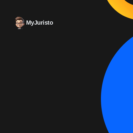
MyJuristo