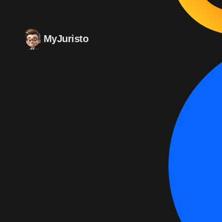
MyJuristo