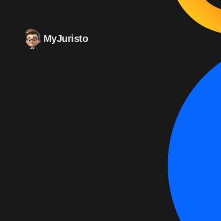
MyJuristo