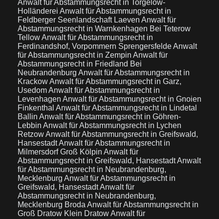
Anwalt für Abstammungsrecht in Torgelow-
Holländerei
Anwalt für Abstammungsrecht in
Feldberger Seenlandschaft Laeven
Anwalt für
Abstammungsrecht in Warnkenhagen Bei Teterow
Tellow
Anwalt für Abstammungsrecht in
Ferdinandshof, Vorpommern Sprengersfelde
Anwalt
für Abstammungsrecht in Zempin
Anwalt für
Abstammungsrecht in Friedland Bei
Neubrandenburg
Anwalt für Abstammungsrecht in
Krackow
Anwalt für Abstammungsrecht in Garz,
Usedom
Anwalt für Abstammungsrecht in
Levenhagen
Anwalt für Abstammungsrecht in Gnoien
Finkenthal
Anwalt für Abstammungsrecht in Lindetal
Ballin
Anwalt für Abstammungsrecht in Göhren-
Lebbin
Anwalt für Abstammungsrecht in Lychen
Retzow
Anwalt für Abstammungsrecht in Greifswald,
Hansestadt
Anwalt für Abstammungsrecht in
Milmersdorf Groß Kölpin
Anwalt für
Abstammungsrecht in Greifswald, Hansestadt
Anwalt
für Abstammungsrecht in Neubrandenburg,
Mecklenburg
Anwalt für Abstammungsrecht in
Greifswald, Hansestadt
Anwalt für
Abstammungsrecht in Neubrandenburg,
Mecklenburg Broda
Anwalt für Abstammungsrecht in
Groß Dratow Klein Dratow
Anwalt für