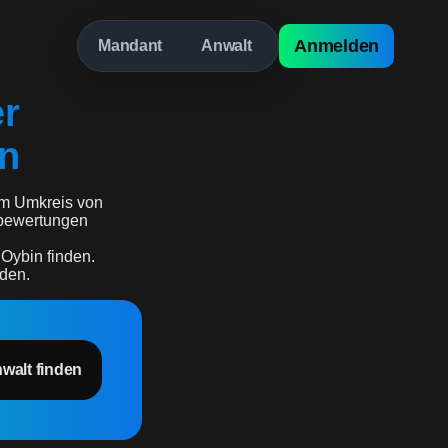
Anmelden
Mandant
Anwalt
er
in
m Umkreis von
erbewertungen
 Oybin finden.
rden.
nwalt finden