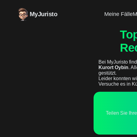
MyJuristo
Meine Fälle
M
To
Re
Bei MyJuristo find
Kurort Oybin
. Al
gestützt.
Leider konnten wi
Versuche es in Kü
Teilen Sie Ihr