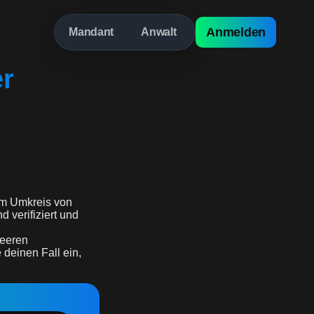
Anmelden
Mandant
Anwalt
er
m Umkreis von
nd verifiziert und
beeren
 deinen Fall ein,