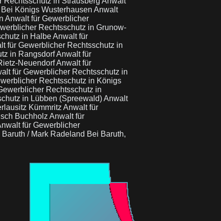
r Rechtsschutz in Strausberg
Anwalt
u Bei Königs Wusterhausen
Anwalt
en
Anwalt für Gewerblicher
ewerblicher Rechtsschutz in Grunow-
schutz in Halbe
Anwalt für
t für Gewerblicher Rechtsschutz in
utz in Rangsdorf
Anwalt für
 Rietz-Neuendorf
Anwalt für
alt für Gewerblicher Rechtsschutz in
ewerblicher Rechtsschutz in Königs
Gewerblicher Rechtsschutz in
schutz in Lübben (Spreewald)
Anwalt
erlausitz Kümmritz
Anwalt für
kisch Buchholz
Anwalt für
nwalt für Gewerblicher
 Baruth / Mark Radeland Bei Baruth,