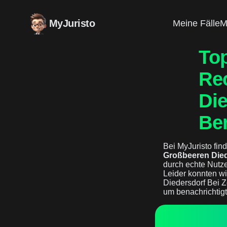
MyJuristo
Meine Fälle
M
To
Re
Die
Ber
Bei MyJuristo find
Großbeeren Died
durch echte Nutz
Leider konnten wi
Diedersdorf Bei Z
um benachrichtig