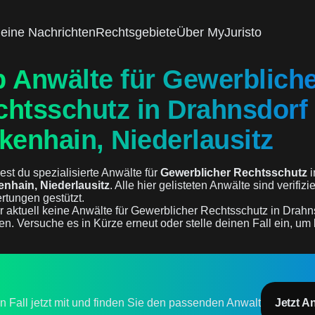
eine Nachrichten
Rechtsgebiete
Über MyJuristo
p Anwälte für Gewerblich
chtsschutz in Drahnsdorf
kenhain, Niederlausitz
est du spezialisierte Anwälte für
Gewerblicher Rechtsschutz
i
nhain, Niederlausitz
. Alle hier gelisteten Anwälte sind verifizi
rtungen gestützt.
r aktuell keine Anwälte für Gewerblicher Rechtsschutz in Drahn
en. Versuche es in Kürze erneut oder stelle deinen Fall ein, um 
en Fall jetzt mit und finden Sie den passenden Anwalt
Jetzt A