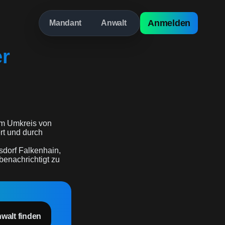
Anmelden
Mandant
Anwalt
er
m Umkreis von
ert und durch
sdorf Falkenhain,
benachrichtigt zu
nwalt finden