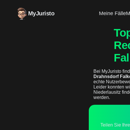
MyJuristo
Meine Fälle
M
To
Re
Fal
Bei MyJuristo find
Drahnsdorf Falke
echte Nutzerbewe
Leider konnten wi
Niederlausitz find
werden.
Teilen Sie Ihr