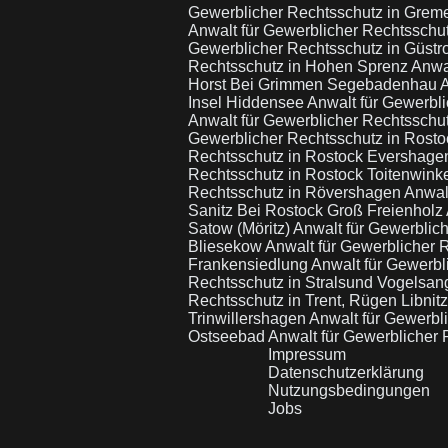
Gewerblicher Rechtsschutz in Grem
Anwalt für Gewerblicher Rechtsschu
Gewerblicher Rechtsschutz in Güst
Rechtsschutz in Hohen Sprenz
Anwa
Horst Bei Grimmen Segebadenhau
A
Insel Hiddensee
Anwalt für Gewerbl
Anwalt für Gewerblicher Rechtsschu
Gewerblicher Rechtsschutz in Rost
Rechtsschutz in Rostock Evershag
Rechtsschutz in Rostock Toitenwink
Rechtsschutz in Rövershagen
Anwal
Sanitz Bei Rostock Groß Freienholz
Satow (Möritz)
Anwalt für Gewerblic
Bliesekow
Anwalt für Gewerblicher
Frankensiedlung
Anwalt für Gewerbl
Rechtsschutz in Stralsund Vogelsa
Rechtsschutz in Trent, Rügen Libnit
Trinwillershagen
Anwalt für Gewerbl
Ostseebad
Anwalt für Gewerblicher R
Impressum
Datenschutzerklärung
Nutzungsbedingungen
Jobs