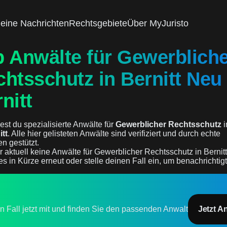
eine Nachrichten
Rechtsgebiete
Über MyJuristo
p Anwälte für Gewerblich
htsschutz in Bernitt Neu
nitt
est du spezialisierte Anwälte für
Gewerblicher Rechtsschutz
i
itt
. Alle hier gelisteten Anwälte sind verifiziert und durch echte
n gestützt.
r aktuell keine Anwälte für Gewerblicher Rechtsschutz in Bernitt
es in Kürze erneut oder stelle deinen Fall ein, um benachrichtig
en Fall jetzt mit und finden Sie den passenden Anwalt
Jetzt A