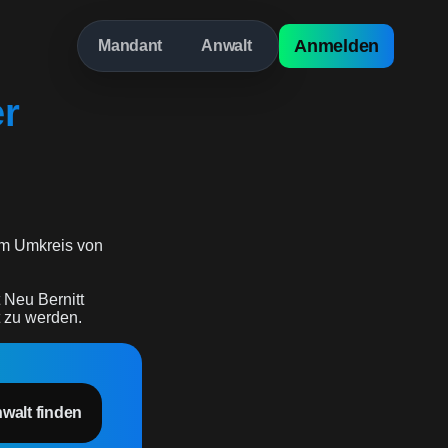
Anmelden
Mandant
Anwalt
er
m Umkreis von
 Neu Bernitt
t zu werden.
nwalt finden