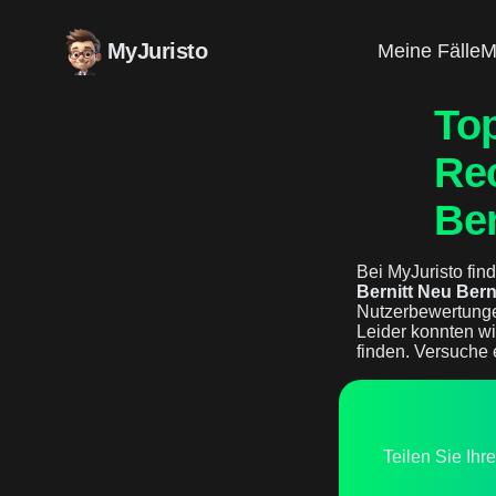
MyJuristo
Meine Fälle
M
To
Rec
Ber
Bei MyJuristo find
Bernitt Neu Bern
Nutzerbewertunge
Leider konnten wi
finden. Versuche 
Teilen Sie Ihr