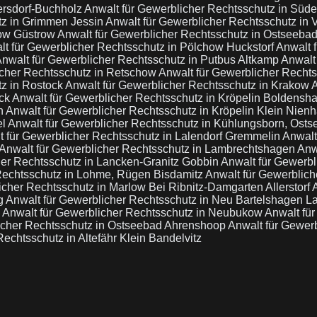
ersdorf-Buchholz
Anwalt für Gewerblicher Rechtsschutz in Sü
tz in Grimmen Jessin
Anwalt für Gewerblicher Rechtsschutz i
row Güstrow
Anwalt für Gewerblicher Rechtsschutz in Ostseeba
lt für Gewerblicher Rechtsschutz in Pölchow Huckstorf
Anwalt 
nwalt für Gewerblicher Rechtsschutz in Putbus Altkamp
Anwalt
icher Rechtsschutz in Retschow
Anwalt für Gewerblicher Recht
tz in Rostock
Anwalt für Gewerblicher Rechtsschutz in Krako
ock
Anwalt für Gewerblicher Rechtsschutz in Kröpelin Boldens
en
Anwalt für Gewerblicher Rechtsschutz in Kröpelin Klein Nie
el
Anwalt für Gewerblicher Rechtsschutz in Kühlungsborn, Ost
t für Gewerblicher Rechtsschutz in Lalendorf Gremmelin
Anwalt
Anwalt für Gewerblicher Rechtsschutz in Lambrechtshagen
Anw
her Rechtsschutz in Lancken-Granitz Gobbin
Anwalt für Gewerbl
 Rechtsschutz in Lohme, Rügen Bisdamitz
Anwalt für Gewerblich
icher Rechtsschutz in Marlow Bei Ribnitz-Damgarten Allerstorf
ng
Anwalt für Gewerblicher Rechtsschutz in Neu Bartelshagen L
z
Anwalt für Gewerblicher Rechtsschutz in Neubukow
Anwalt für
icher Rechtsschutz in Ostseebad Ahrenshoop
Anwalt für Gewerb
echtsschutz in Altefähr Klein Bandelvitz