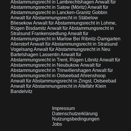
Abstammungsrecht in Lambrechtshagen
Anwalt für
Abstammungsrecht in Satow (Möritz)
Anwalt für
Abstammungsrecht in Lancken-Granitz Gobbin
Anwalt für Abstammungsrecht in Stäbelow
Bliesekow
Anwalt für Abstammungsrecht in Lohme,
Rügen Bisdamitz
Anwalt für Abstammungsrecht in
Stralsund Frankensiedlung
Anwalt für
Abstammungsrecht in Marlow Bei Ribnitz-Damgarten
Allerstorf
Anwalt für Abstammungsrecht in Stralsund
Vogelsang
Anwalt für Abstammungsrecht in Neu
Bartelshagen Lassentin
Anwalt für
Abstammungsrecht in Trent, Rügen Libnitz
Anwalt für
Abstammungsrecht in Neubukow
Anwalt für
Abstammungsrecht in Trinwillershagen
Anwalt für
Abstammungsrecht in Ostseebad Ahrenshoop
Anwalt für Abstammungsrecht in Zingst, Ostseebad
Anwalt für Abstammungsrecht in Altefähr Klein
Bandelvitz
Impressum
Datenschutzerklärung
Nutzungsbedingungen
Jobs